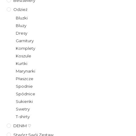
Bestsellery
Odzież
Bluzki
Bluzy
Dresy
Garnitury
Komplety
Koszule
Kurtki
Marynarki
Płaszcze
Spodnie
Spódnice
Sukienki
Swetry
T-shirty
DENIM ♡
Stwórz Swój Zestaw