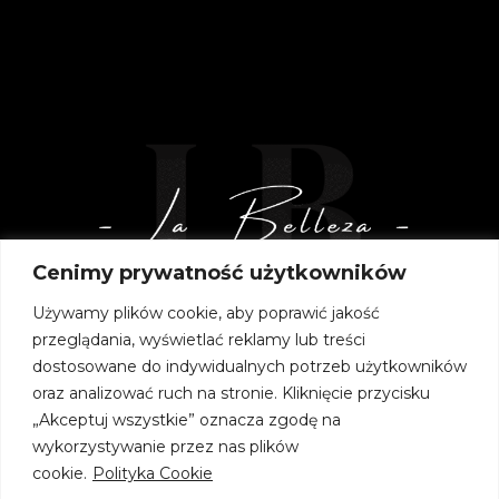
Cenimy prywatność użytkowników
Używamy plików cookie, aby poprawić jakość
przeglądania, wyświetlać reklamy lub treści
dostosowane do indywidualnych potrzeb użytkowników
oraz analizować ruch na stronie. Kliknięcie przycisku
„Akceptuj wszystkie” oznacza zgodę na
wykorzystywanie przez nas plików
cookie.
Polityka Cookie