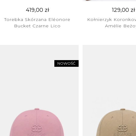
419,00
zł
129,00
zł
Torebka Skórzana Eléonore
Kołnierzyk Koronko
Bucket Czarne Lico
Amélie Beż