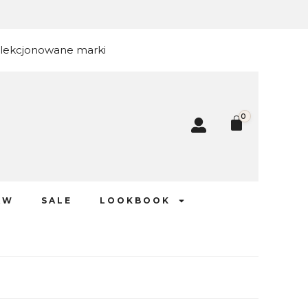
elekcjonowane marki
0
AW
SALE
LOOKBOOK