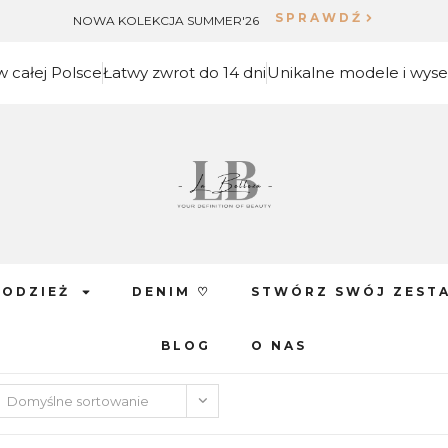
SPRAWDŹ
NOWA KOLEKCJA SUMMER'26
całej Polsce
Łatwy zwrot do 14 dni
Unikalne modele i wys
ODZIEŻ
DENIM ♡
STWÓRZ SWÓJ ZEST
BLOG
O NAS
Domyślne sortowanie