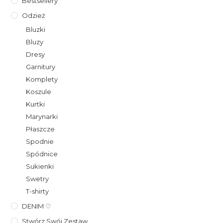
Bestsellery
Odzież
Bluzki
Bluzy
Dresy
Garnitury
Komplety
Koszule
Kurtki
Marynarki
Płaszcze
Spodnie
Spódnice
Sukienki
Swetry
T-shirty
DENIM ♡
Stwórz Swój Zestaw