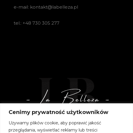
e-mail: kontakt@labelleza.pl
tel.: +48 730 305 277
Cenimy prywatność użytkowników
Używamy plików cookie, aby poprawić jakość
przeglądania, wyświetlać reklamy lub treści